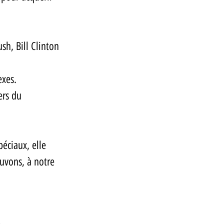
sh, Bill Clinton 
exes. 
ers du 
éciaux, elle 
uvons, à notre 