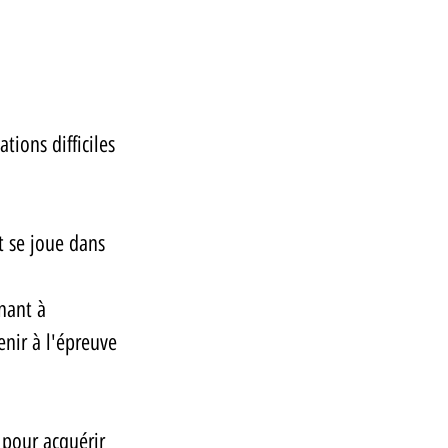
tions difficiles 
t se joue dans 
nant à 
enir à l'épreuve 
 pour acquérir 