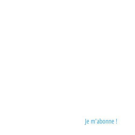
Rejoignez le C
lub 
pou
Je m'abonne ! 