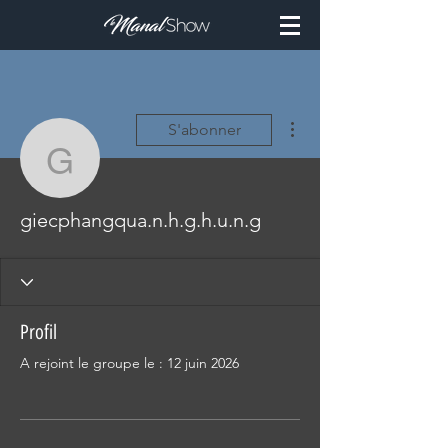
Plus d'actions
S'abonner
giecphangqua.n.h.g.h.u.
giecphangqua.n.h.g.h.u.n.g
Profil
A rejoint le groupe le : 12 juin 2026