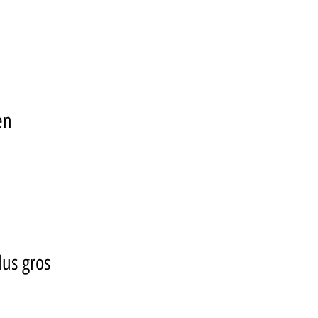
en 
us gros 