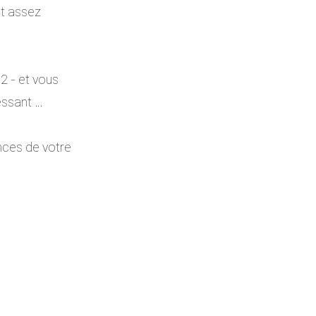
st assez 
 2 - et vous 
essant … 
ances de votre 