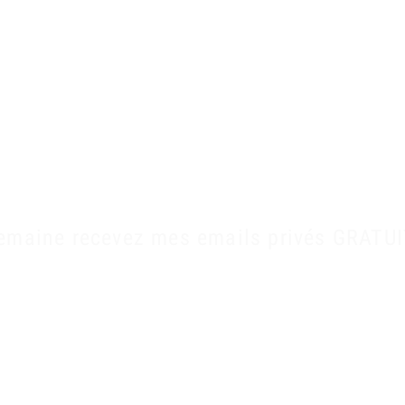
E MANQUEZ AUCUN ÉPISODE
emaine recevez mes emails privés GRAT
Un à deux mails par semaine pas plus !