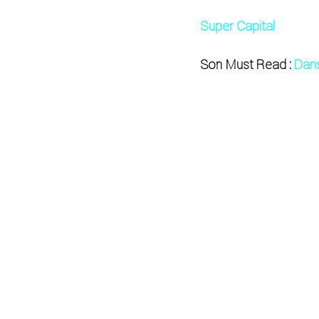
Super Capital
Son Must Read : 
Dans
Mots-clés :
podcast
entrepreneur
arg
Commentaires
Rédigez un commentaire...