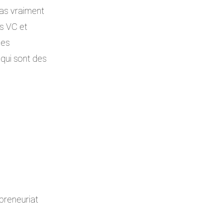
pas vraiment 
s VC et 
des 
 qui sont des 
epreneuriat