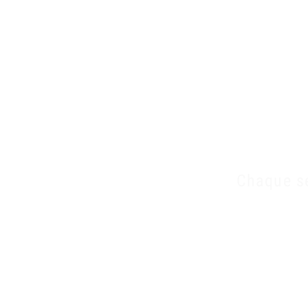
N
Chaque s