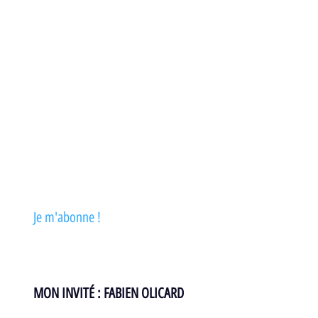
Rejoignez le C
lub Premium 
pour 
recevoir mes emails privés !
C'est gratuit ;-)
Je m'abonne ! 
MON INVITÉ : FABIEN OLICARD