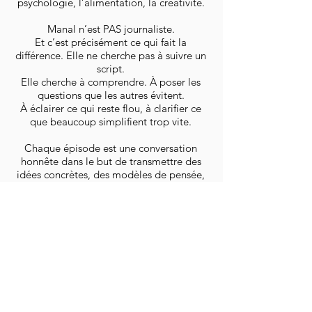
psychologie, l’alimentation, la créativité.
Manal n’est PAS journaliste.
Et c’est précisément ce qui fait la
différence. Elle ne cherche pas à suivre un
script.
Elle cherche à comprendre. À poser les
questions que les autres évitent.
À éclairer ce qui reste flou, à clarifier ce
que beaucoup simplifient trop vite.
Chaque épisode est une conversation
honnête dans le but de transmettre des
idées concrètes, des modèles de pensée,
des explications qui changent la façon
dont on voit le monde et dont on prend
nos décisions.
Parce que les domaines les plus
importants de nos vies: l’argent, la santé,
le temps, les choix professionnels, la
compréhension du corps et du cerveau ne
sont presque jamais expliqués à l’école.
Et pourtant, tout repose dessus.