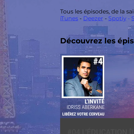
Tous les épisodes, de la sai
iTunes
-
Deezer
-
Spotiy
-
Découvrez les épis
#04 L'ÉDUCATION [