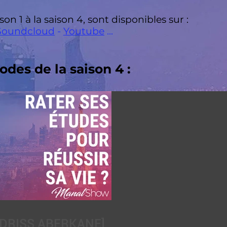
son 1 à la saison 4, sont disponibles sur :
Soundcloud
-
Youtube
...
odes de la saison 4 :
IDRISS ABERKANE]